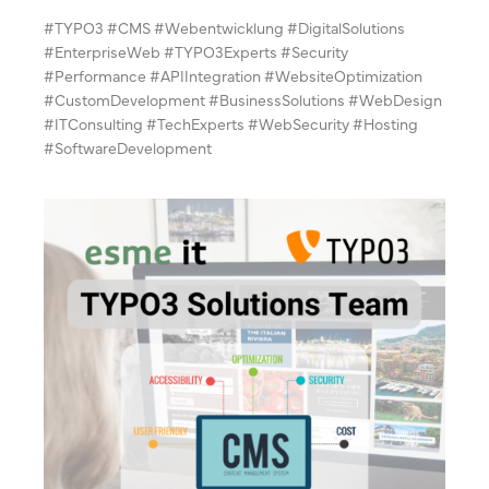
#TYPO3 #CMS #Webentwicklung #DigitalSolutions
#EnterpriseWeb #TYPO3Experts #Security
#Performance #APIIntegration #WebsiteOptimization
#CustomDevelopment #BusinessSolutions #WebDesign
#ITConsulting #TechExperts #WebSecurity #Hosting
#SoftwareDevelopment