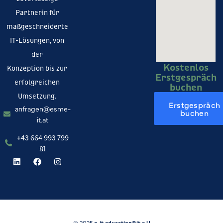
Partnerin für
maßgeschneiderte
IT-Lösungen, von
der
Kostenlos
Konzeption bis zur
Erstgespräch
erfolgreichen
buchen
Umsetzung.
Erstgespräch
anfragen@esme-
buchen
it.at
+43 664 993 799
81
© 2025
e-it education&it e.U