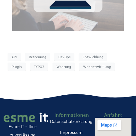
API
Betreuung
DevOps
Entwicklung
Plugin
TYPO3
Wartung
Webentwicklung
Informationen
Anfahrt
Datenschutzerklärung
Esme IT – Ihre
Impressum
zuverlässige